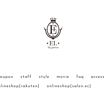
coupon
staff
style
movie
faq
access
nlineshop[rakuten]
onlineshop[salon.ec]