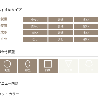
おすすめタイプ
髪量
少ない
普通
多い
髪質
柔かい
普通
堅い
太さ
細い
普通
太い
クセ
なし
少し
強い
似合う顔型
丸型
卵型
四角
逆三角
ベース
メニュー内容
カット カラー