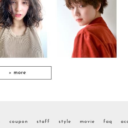
more
＞
s
coupon
staff
style
movie
faq
ac