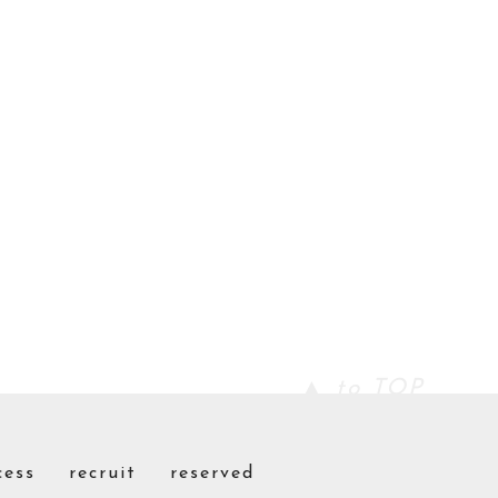
▲ to TOP
cess
recruit
reserved