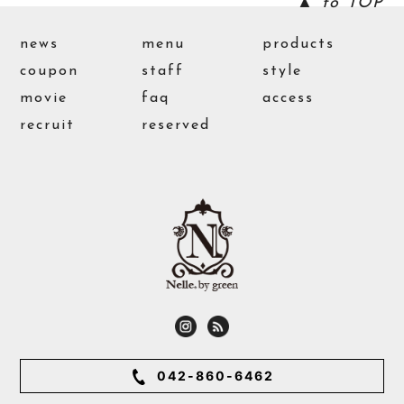
▲ to TOP
news
menu
products
coupon
staff
style
movie
faq
access
recruit
reserved
042-860-6462