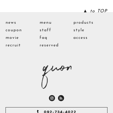
▲ to TOP
news
menu
products
coupon
staff
style
movie
faq
access
recruit
reserved
092-734-4022