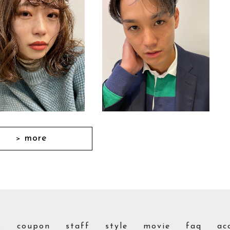
more
＞
s
coupon
staff
style
movie
faq
ac