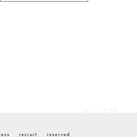
▲ to TOP
cess
recruit
reserved