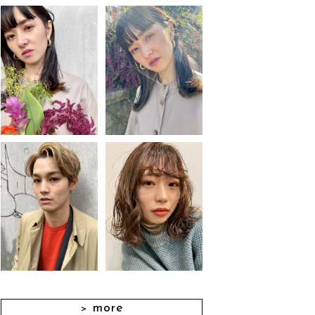
more
＞