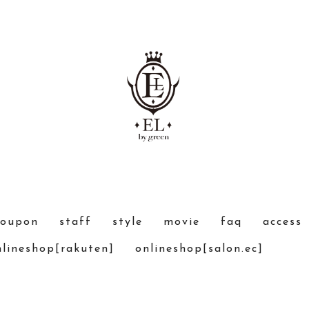
coupon
staff
style
movie
faq
access
nlineshop[rakuten]
onlineshop[salon.ec]