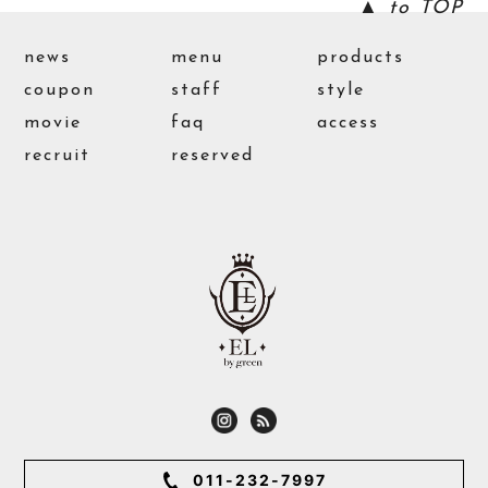
▲ to TOP
news
menu
products
coupon
staff
style
movie
faq
access
recruit
reserved
011-232-7997