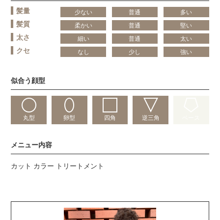
髪量
少ない
普通
多い
髪質
柔かい
普通
堅い
太さ
細い
普通
太い
クセ
なし
少し
強い
似合う顔型
丸型
卵型
四角
逆三角
ベース
メニュー内容
カット カラー トリートメント