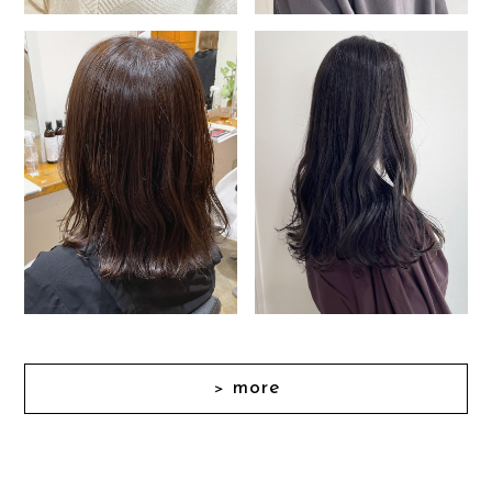
more
＞