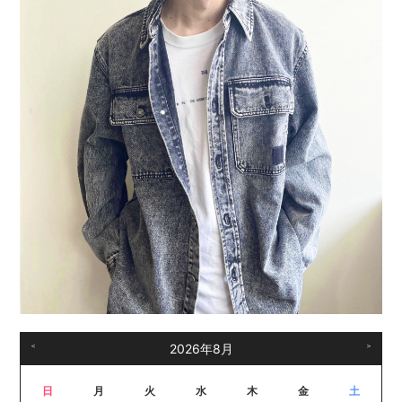
＜
2026年8月
＞
日
月
火
水
木
金
土