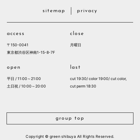
sitemap
privacy
access
close
〒150-0041
月曜日
東京都渋谷区神南1-15-8-7F
open
last
平日 / 11:00～21:00
cut 19:30/ color 19:00/ cut color,
土日祝 / 10:00～20:00
cut perm 18:30
group top
Copyright © green shibuya All Rights Reserved.