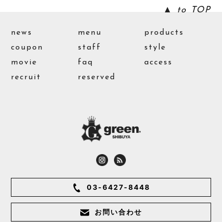
▲ to TOP
news
menu
products
coupon
staff
style
movie
faq
access
recruit
reserved
03-6427-8448
お問い合わせ