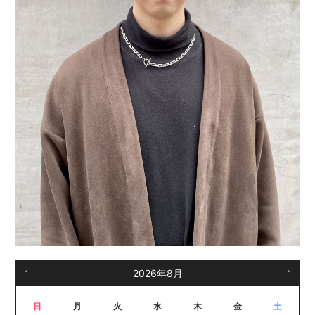
＜
2026年8月
＞
日
月
火
水
木
金
土