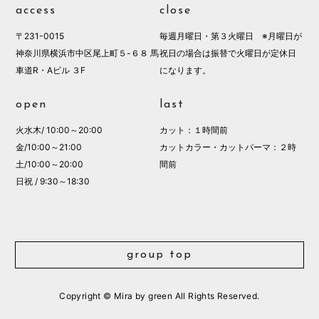
access
close
〒231-0015
毎週月曜日・第３火曜日 ※月曜日が
神奈川県横浜市中区尾上町５-６８ 馬
祝日の場合は振替で火曜日が定休日
車道R・Aビル ３F
になります。
open
last
火水木/ 10:00～20:00
カット：１時間前
金/10:00～21:00
カットカラー・カットパーマ：２時
土/10:00～20:00
間前
日祝 / 9:30～18:30
group top
Copyright © Mira by green All Rights Reserved.