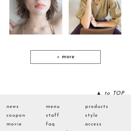
more
＞
▲ to TOP
news
menu
products
coupon
staff
style
movie
faq
access