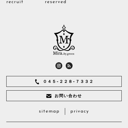
recruit
reserved
０４５-２２８-７３３２
お問い合わせ
sitemap
privacy