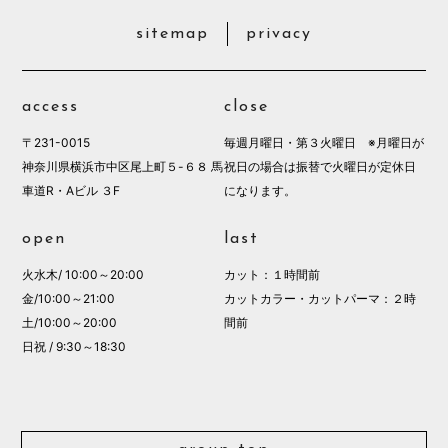
sitemap
privacy
access
close
〒231-0015
毎週月曜日・第３火曜日 ※月曜日が
神奈川県横浜市中区尾上町５-６８ 馬
祝日の場合は振替で火曜日が定休日
車道R・Aビル ３F
になります。
open
last
火水木/ 10:00～20:00
カット：１時間前
金/10:00～21:00
カットカラー・カットパーマ：２時
土/10:00～20:00
間前
日祝 / 9:30～18:30