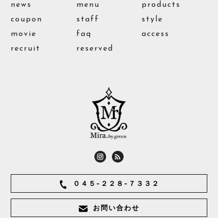
news
menu
products
coupon
staff
style
movie
faq
access
recruit
reserved
０４５-２２８-７３３２
お問い合わせ