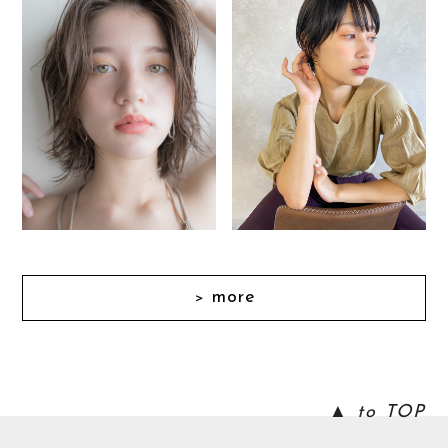
more
＞
▲ to TOP