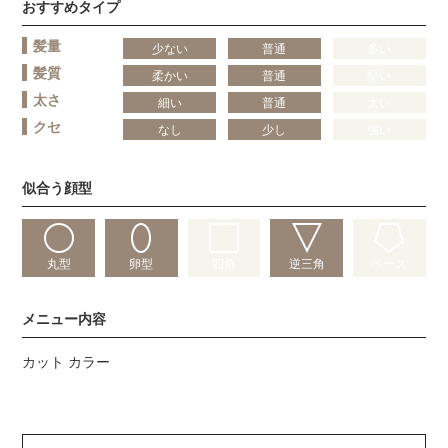
おすすめタイプ
髪量
少ない
普通
多い
髪質
柔かい
普通
堅い
太さ
細い
普通
太い
クセ
なし
少し
強い
似合う顔型
丸型
卵型
四角
逆三角
ベース
メニュー内容
カット カラー